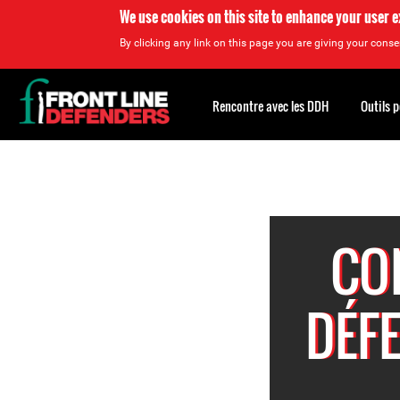
We use cookies on this site to enhance your user 
By clicking any link on this page you are giving your consen
Back
to
Rencontre avec les DDH
Outils 
top
Back
to
top
CO
DÉF