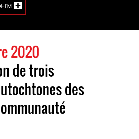
DHI’M
re 2020
n de trois
autochtones des
a communauté