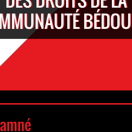
MMUNAUTÉ BÉDOU
damné