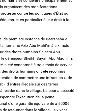
ts humains se concentre principalement sur
. Ils organisent des manifestations
otester contre les politiques d'État qui
douins, et en particulier à leur droit à la
al de première instance de Beersheba a
its humains Aziz Abu Mahi’m à six mois
eur des droits humains Saleem Abu
e, le défenseur Sheikh Sayah Abu Madhi’m,
é, a été condamné à trois mois de service
 des droits humains ont été reconnus
ntention de commettre une infraction », de
et « d'entrée illégale sur des terres
à résider dans le village. La cour a accepté
spendre l’exécution de la peine
unal d’une garantie équivalente à 5000€.
 de retourner dans le village. Ils vivent