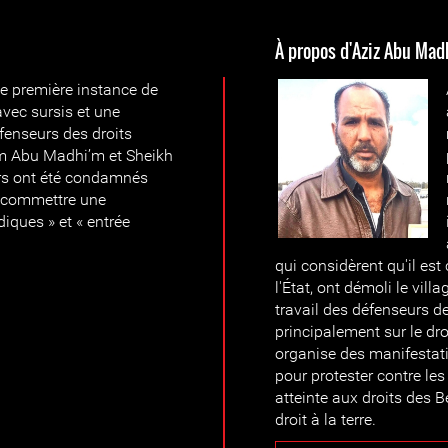
À propos d'Aziz Abu Mad
de première instance de
vec sursis et une
enseurs des droits
m Abu Madhi’m et Sheikh
rs ont été condamnés
de commettre une
idiques » et « entrée
qui considèrent qu'il est 
l'État, ont démoli le vill
travail des défenseurs d
principalement sur le droi
organise des manifestat
pour protester contre les
atteinte aux droits des Bé
droit à la terre.