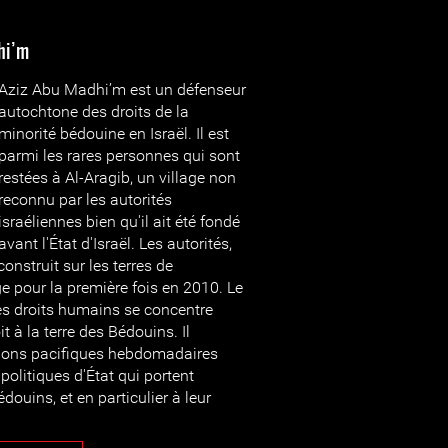
hi’m
Aziz Abu Madhi’m est un défenseur
autochtone des droits de la
minorité bédouine en Israël. Il est
parmi les rares personnes qui sont
restées à Al-Aragib, un village non
reconnu par les autorités
israéliennes bien qu'il ait été fondé
avant l'État d'Israël. Les autorités,
construit sur les terres de
age pour la première fois en 2010. Le
es droits humains se concentre
t à la terre des Bédouins. Il
ions pacifiques hebdomadaires
 politiques d'État qui portent
douins, et en particulier à leur