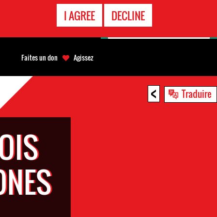
APPEL
I AGREE
DECLINE
D'URGENCE
Faites un don
Agissez
<
Traduire
OIS
ONES