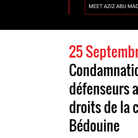
MEET AZIZ ABU MA
25 Septemb
Condamnatio
défenseurs 
droits de l
Bédouine