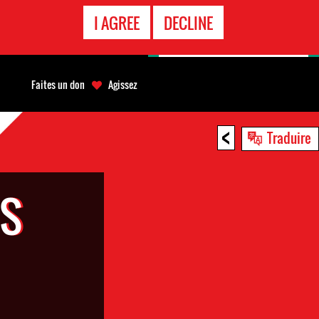
APPEL
I AGREE
DECLINE
D'URGENCE
Faites un don
Agissez
<
Traduire
IS