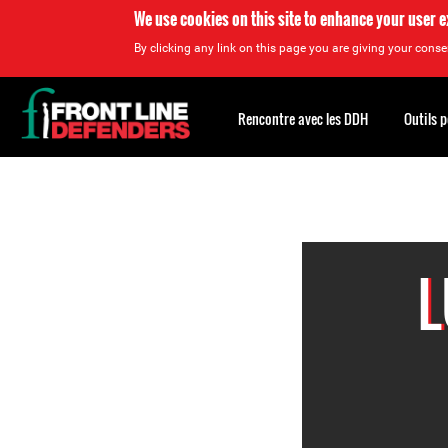
We use cookies on this site to enhance your user 
By clicking any link on this page you are giving your consen
Back
to
Rencontre avec les DDH
Outils 
top
Back
to
top
L