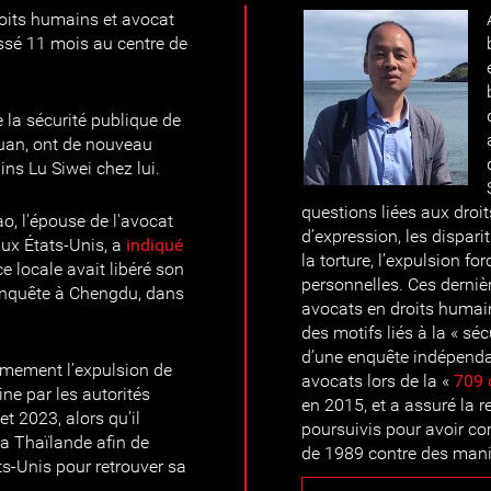
roits humains et avocat
assé 11 mois au centre de
e la sécurité publique de
uan, ont de nouveau
ins Lu Siwei chez lui.
questions liées aux droit
, l'épouse de l'avocat
d’expression, les disparit
aux États-Unis, a
indiqué
la torture, l’expulsion fo
e locale avait libéré son
personnelles. Ces derniè
’enquête à Chengdu, dans
avocats en droits humai
des motifs liés à la « séc
d’une enquête indépendan
rmement l’expulsion de
avocats lors de la «
709 
ine par les autorités
en 2015, et a assuré la r
let 2023, alors qu’il
poursuivis pour avoir c
la Thaïlande afin de
de 1989 contre des mani
ts-Unis pour retrouver sa