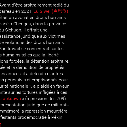
Avant d’être arbitrairement radié du
barreau en 2021,
Lu Siwei (
卢思位)
était un avocat en droits humains
basé à Chengdu, dans la province
du Sichuan. Il offrait une
assistance juridique aux victimes
de violations des droits humains.
Son travail se concentrait sur les
s humains telles que la liberté
ions forcées, la détention arbitraire,
rcée et la démolition de propriétés
res années, il a défendu d’autres
ns poursuivis et emprisonnés pour
urité nationale », a plaidé en faveur
te sur les tortures infligées à ces
crackdown
» (répression des 709)
eprésentation juridique de militants
ommémoré la répression meurtrière
festants prodémocratie à Pékin.