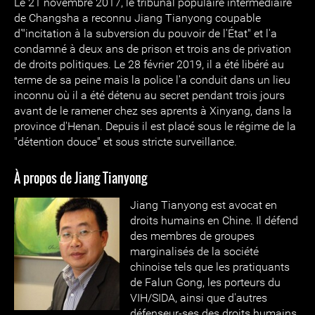
Le 21 novembre 2017, le tribunal populaire intermédiaire
de Changsha a reconnu Jiang Tianyong coupable
d'"incitation à la subversion du pouvoir de l'État" et l'a
condamné à deux ans de prison et trois ans de privation
de droits politiques. Le 28 février 2019, il a été libéré au
terme de sa peine mais la police l'a conduit dans un lieu
inconnu où il a été détenu au secret pendant trois jours
avant de le ramener chez ses aprents à Xinyang, dans la
province d'Henan. Depuis il est placé sous le régime de la
"détention douce" et sous stricte surveillance.
À propos de Jiang Tianyong
Jiang Tianyong est avocat en
droits humains en Chine. Il défend
des membres de groupes
marginalisés de la société
chinoise tels que les pratiquants
de Falun Gong, les porteurs du
VIH/SIDA, ainsi que d'autres
défenseur-ses des droits humains