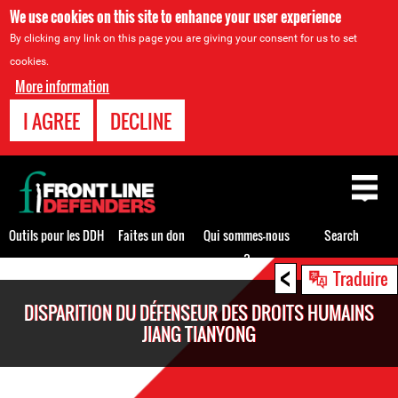
We use cookies on this site to enhance your user experience
By clicking any link on this page you are giving your consent for us to set
cookies.
More information
I AGREE
DECLINE
Back
to
top
Outils pour les DDH
Faites un don
Qui sommes-nous
Search
?
<
Back
Traduire
to
DISPARITION DU DÉFENSEUR DES DROITS HUMAINS
top
JIANG TIANYONG