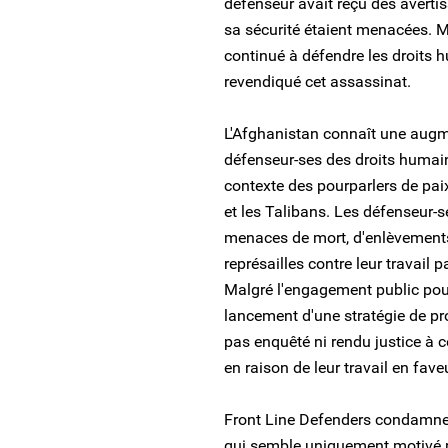
défenseur avait reçu des averti
sa sécurité étaient menacées. 
continué à défendre les droits 
revendiqué cet assassinat.
L'Afghanistan connaît une augm
défenseur-ses des droits humains
contexte des pourparlers de pa
et les Talibans. Les défenseur-s
menaces de mort, d'enlèvements 
représailles contre leur travail 
Malgré l'engagement public pour
lancement d'une stratégie de pr
pas enquêté ni rendu justice à ce
en raison de leur travail en fav
Front Line Defenders condamne 
qui semble uniquement motivé pa