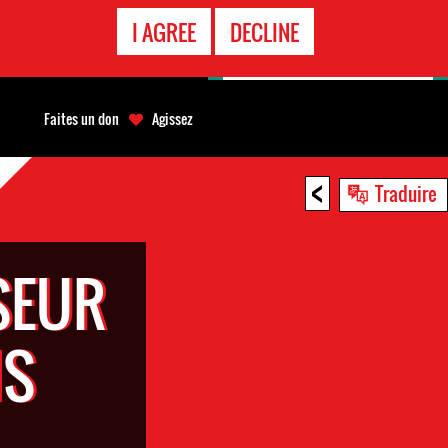
APPEL
I AGREE
DECLINE
D'URGENCE
Faites un don
Agissez
<
Traduire
SEUR
NS