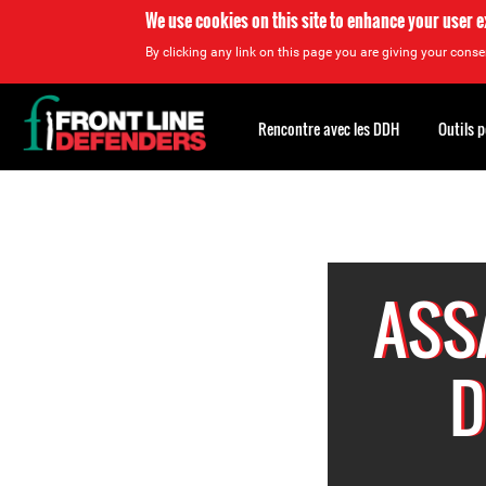
We use cookies on this site to enhance your user 
By clicking any link on this page you are giving your consen
Back
to
Rencontre avec les DDH
Outils 
top
Back
to
top
ASS
D