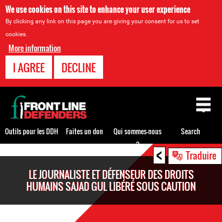
We use cookies on this site to enhance your user experience
By clicking any link on this page you are giving your consent for us to set
cookies.
More information
I AGREE
DECLINE
Back
to
top
Outils pour les DDH
Faites un don
Qui sommes-nous
Search
?
<
Back
Traduire
to
LE JOURNALISTE ET DÉFENSEUR DES DROITS
top
HUMAINS SAJAD GUL LIBÉRÉ SOUS CAUTION