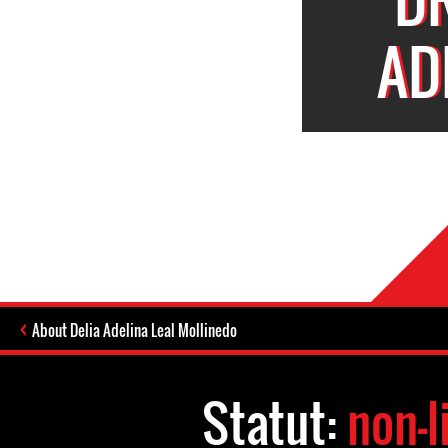
AD
About Delia Adelina Leal Mollinedo
Statut:
non-l