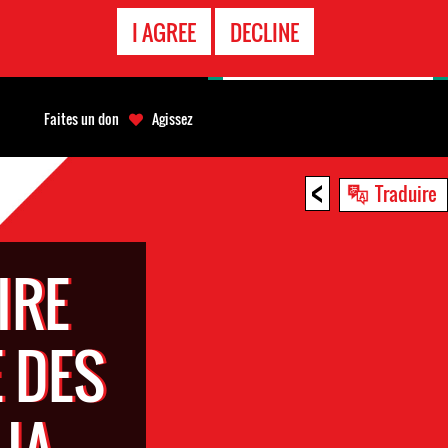
APPEL
I AGREE
DECLINE
D'URGENCE
Faites un don
Agissez
<
Traduire
IRE
 DES
IA