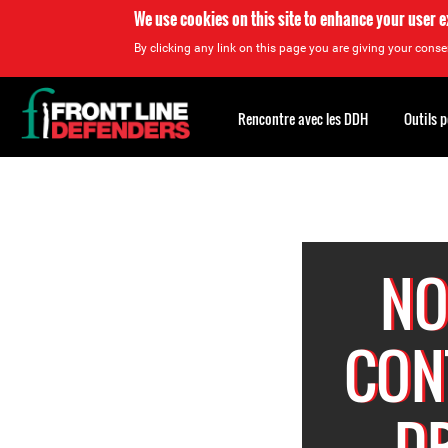
We use cookies on this site to enhance your user 
By clicking any link on this page you are giving your consen
Back
to
Rencontre avec les DDH
Outils 
top
Back
to
top
NO
CON
D