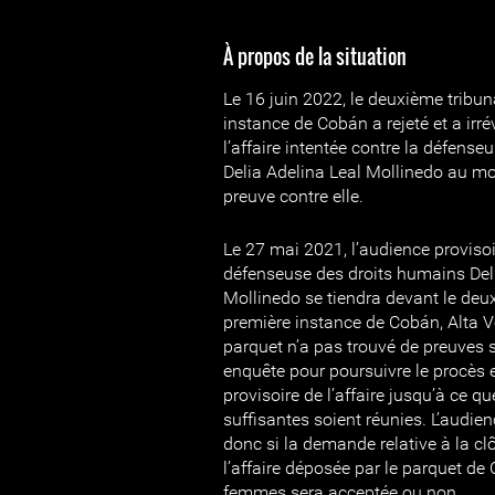
À propos de la situation
Le 16 juin 2022, le deuxième tribun
instance de Cobán a rejeté et a ir
l’affaire intentée contre la défens
Delia Adelina Leal Mollinedo au mot
preuve contre elle.
Le 27 mai 2021, l’audience provisoir
défenseuse des droits humains Del
Mollinedo se tiendra devant le deu
première instance de Cobán, Alta Ve
parquet n’a pas trouvé de preuves 
enquête pour poursuivre le procès 
provisoire de l’affaire jusqu’à ce q
suffisantes soient réunies. L’audie
donc si la demande relative à la clô
l’affaire déposée par le parquet d
femmes sera acceptée ou non.