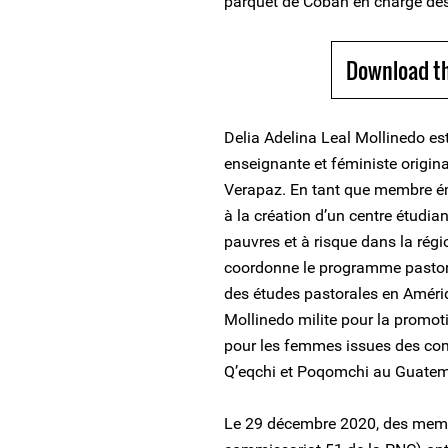
parquet de Cobán en charge de
Download th
Delia Adelina Leal Mollinedo es
enseignante et féministe origina
Verapaz. En tant que membre émin
à la création d’un centre étudi
pauvres et à risque dans la rég
coordonne le programme pastor
des études pastorales en Améri
Mollinedo milite pour la promoti
pour les femmes issues des co
Q’eqchi et Poqomchi au Guatem
Le 29 décembre 2020, des membre