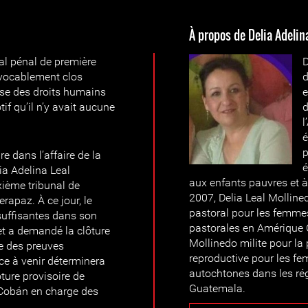
À propos de Delia Adelin
al pénal de première
D
révocablement clos
d
euse des droits humains
e
if qu’il n’y avait aucune
d
l
é
p
e dans l’affaire de la
é
ia Adelina Leal
aux enfants pauvres et à
xième tribunal de
2007, Delia Leal Mollin
rapaz. À ce jour, le
pastoral pour les femme
suffisantes dans son
pastorales en Amérique 
et a demandé la clôture
Mollinedo milite pour la
ue des preuves
reproductive pour les 
nce à venir déterminera
autochtones dans les ré
ture provisoire de
Guatemala.
e Cobán en charge des