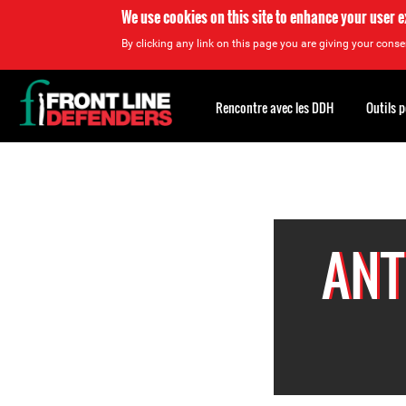
We use cookies on this site to enhance your user 
By clicking any link on this page you are giving your consen
Back
to
Rencontre avec les DDH
Outils 
top
Back
to
top
ANT