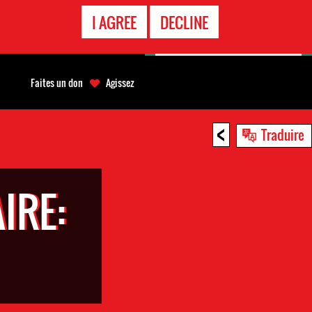
APPEL
I AGREE
DECLINE
D'URGENCE
Faites un don
Agissez
<
Traduire
IRE: