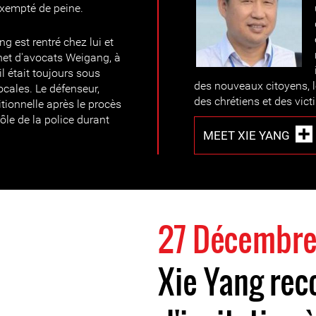
xempté de peine.
g est rentré chez lui et
inet d'avocats Weigang, à
 était toujours sous
des nouveaux citoyens, l
locales. Le défenseur,
des chrétiens et des vict
itionnelle après le procès
ôle de la police durant
MEET XIE YANG
27 Décembre
Xie Yang re