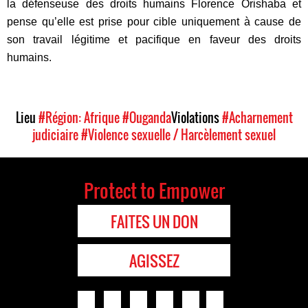
la défenseuse des droits humains Florence Orishaba et
pense qu’elle est prise pour cible uniquement à cause de
son travail légitime et pacifique en faveur des droits
humains.
Lieu
#Région: Afrique
#Ouganda
Violations
#Acharnement
judiciaire
#Violence sexuelle / Harcèlement sexuel
Protect to Empower
FAITES UN DON
AGISSEZ