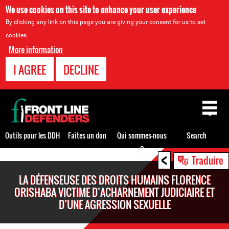
We use cookies on this site to enhance your user experience
By clicking any link on this page you are giving your consent for us to set
cookies.
More information
I AGREE
DECLINE
Back
to
top
Outils pour les DDH
Faites un don
Qui sommes-nous
Search
?
<
Back
Traduire
to
LA DÉFENSEUSE DES DROITS HUMAINS FLORENCE
top
ORISHABA VICTIME D’ACHARNEMENT JUDICIAIRE ET
D’UNE AGRESSION SEXUELLE