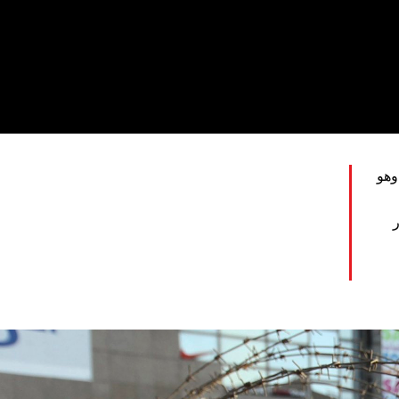
وهو
#Egypt-