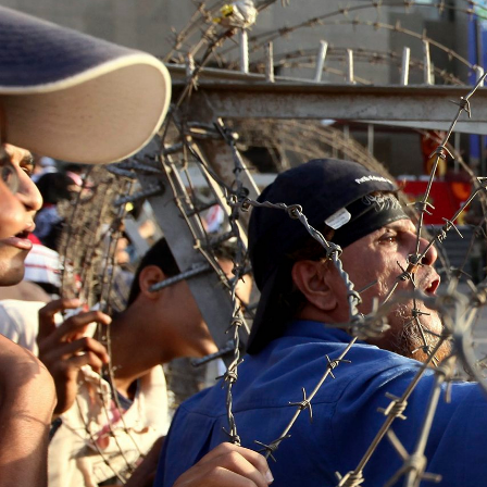
general-
context.jpg