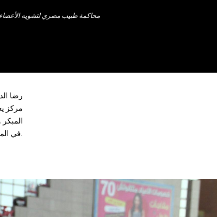
محاكمة طبيب مصري لتشويه الأعضاء ال
رضا الد
مركز يع
المبكر 
في المساواة ومناهضة التمييز.