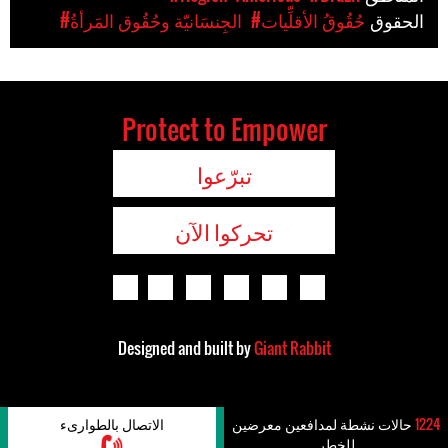
الحقوق
#حُقُوقُ الأقلِّيات
#الجِنسَانيّة وحُقُوق المَرأةُ
Protect to Empower
تبرّعوا
تحركوا الآن
Designed and built by
Giant Rabbit
1224
حالات نشطة لمدافعين معرضين
الاتصال بالطوارىء
للخطر