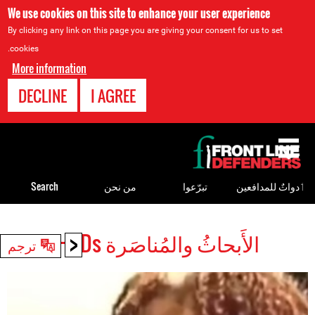
We use cookies on this site to enhance your user experience
By clicking any link on this page you are giving your consent for us to set
cookies.
More information
DECLINE
I AGREE
Back
to
top
ٲدواتٌ للمدافعين
تبرّعوا
من نحن
Search
<
الأَبحاثُ والمُناصَرة HRDs
Back
ترجم
to
top