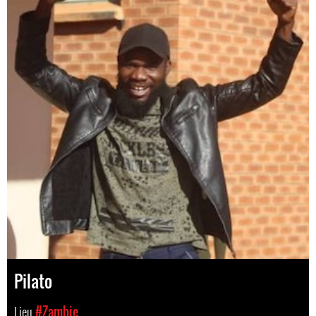
Pilato
Lieu
#Zambie