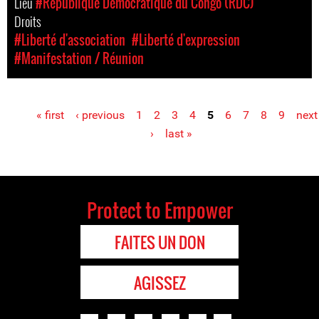
Lieu
#République Démocratique du Congo (RDC)
Droits
#Liberté d'association
#Liberté d'expression
#Manifestation / Réunion
« first
‹ previous
1
2
3
4
5
6
7
8
9
next
Pages
›
last »
Protect to Empower
FAITES UN DON
AGISSEZ