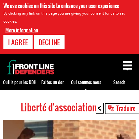
We use cookies on this site to enhance your user experience
By clicking any link on this page you are giving your consent for us to set
cookies.
More information
I AGREE
DECLINE
Back
to
top
Outils pour les DDH
Faites un don
Qui sommes-nous
Search
?
<
Liberté d'association HRDs
Back
Traduire
to
top