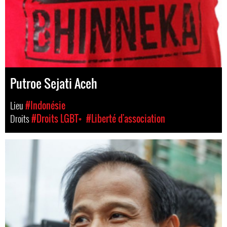
Putroe Sejati Aceh
Lieu
#Indonésie
Droits
#Droits LGBT+
#Liberté d'association