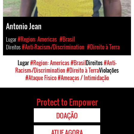
Antonio Jean
Lugar
#Region: Americas
#Brasil
Direitos
#Anti-Racism-/Discrimination
#Direito à Terra
Lugar
#Region: Americas
#Brasil
Direitos
#Anti-
Racism-/Discrimination
#Direito à Terra
Violações
#Ataque Físico
#Ameaças / Intimidação
Protect to Empower
DOAÇÃO
ATUE AGORA