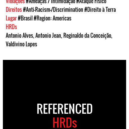
Violações
#Ameaças / Intimidação
#Ataque Físico
Direitos
#Anti-Racism-/Discrimination
#Direito à Terra
Lugar
#Brasil
#Region: Americas
HRDs
Antonio Alves
,
Antonio Jean
,
Reginaldo da Conceição
,
Valdivino Lopes
REFERENCED
HRDs