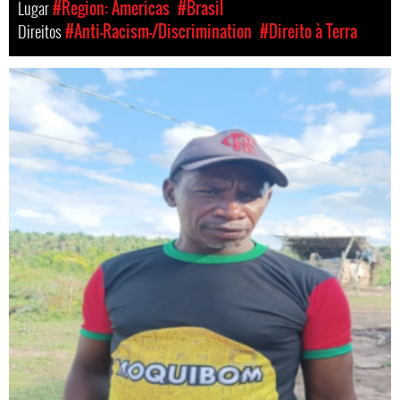
Lugar
#Region: Americas
#Brasil
Direitos
#Anti-Racism-/Discrimination
#Direito à Terra