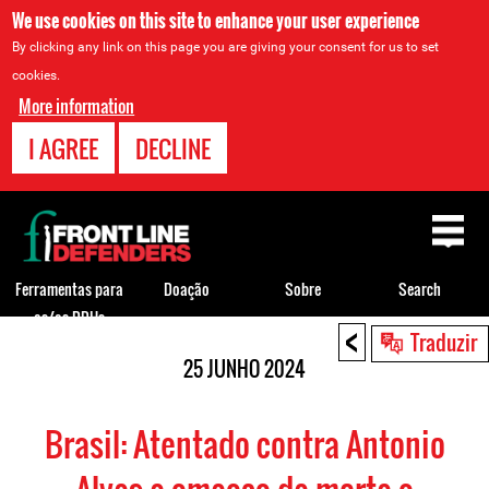
We use cookies on this site to enhance your user experience
By clicking any link on this page you are giving your consent for us to set
cookies.
More information
I AGREE
DECLINE
Back
to
top
Ferramentas para
Doação
Sobre
Search
os/as DDHs
<
Back
Traduzir
to
25 JUNHO 2024
top
Brasil: Atentado contra Antonio