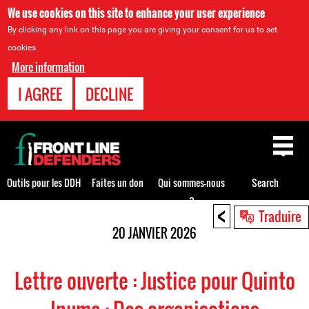
We use cookies on this site to enhance your user experience
By clicking any link on this page you are giving your consent for us to set
cookies.
More information
I AGREE
DECLINE
Back
to
top
Outils pour les DDH
Faites un don
Qui sommes-nous
Search
?
<
Back
Traduire
to
20 JANVIER 2026
top
Lettre ouverte : Justice pour Quinto