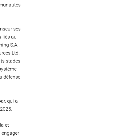
ommunautés
enseur·ses
 liés au
ing S.A.,
urces Ltd.
nts stades
 système
la défense
ar, qui a
 2025.
da et
d'engager