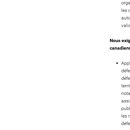
orga
les 
auto
vali
Nous exig
canadienn
Appl
défe
défe
terr
not
assi
publ
les 
défe