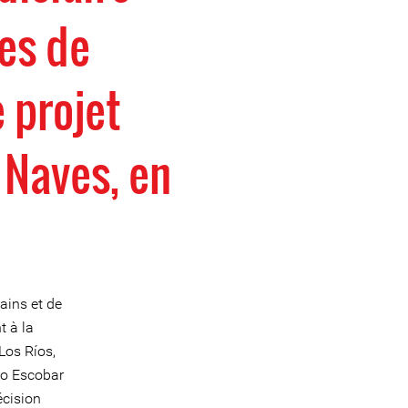
es de
 projet
 Naves, en
ains et de
t à la
Los Ríos,
do Escobar
écision