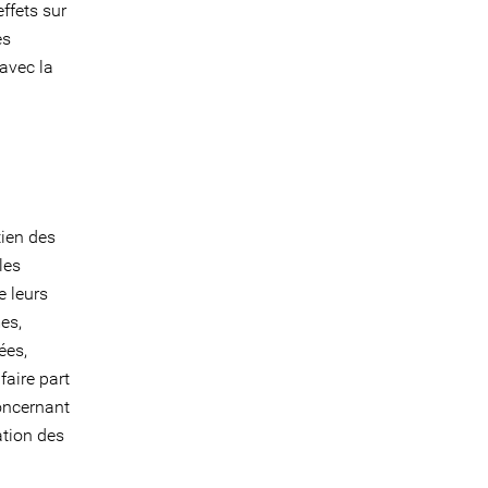
ffets sur
es
avec la
tien des
les
e leurs
es,
ées,
faire part
oncernant
ation des