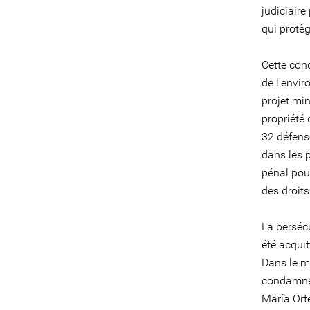
judiciaire
qui protèg
Cette con
de l'envir
projet min
propriété
32 défense
dans les p
pénal pour
des droits
La persécu
été acqui
Dans le m
condamné 
María Orte