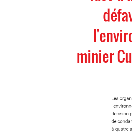
défa
l'envi
minier Cu
Les organ
l'environ
décision 
de condam
à quatre 