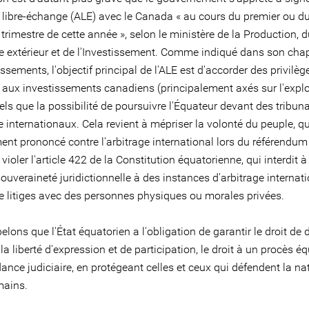
 libre-échange (ALE) avec le Canada « au cours du premier ou d
rimestre de cette année », selon le ministère de la Production, 
extérieur et de l'Investissement. Comme indiqué dans son chap
issements, l'objectif principal de l'ALE est d'accorder des privilèg
s aux investissements canadiens (principalement axés sur l'explo
tels que la possibilité de poursuivre l'Équateur devant des tribun
e internationaux. Cela revient à mépriser la volonté du peuple, qu
nt prononcé contre l'arbitrage international lors du référendum 
 violer l'article 422 de la Constitution équatorienne, qui interdit à 
ouveraineté juridictionnelle à des instances d'arbitrage internat
de litiges avec des personnes physiques ou morales privées.
lons que l'État équatorien a l'obligation de garantir le droit de 
, la liberté d'expression et de participation, le droit à un procès éq
ance judiciaire, en protégeant celles et ceux qui défendent la nat
mains.