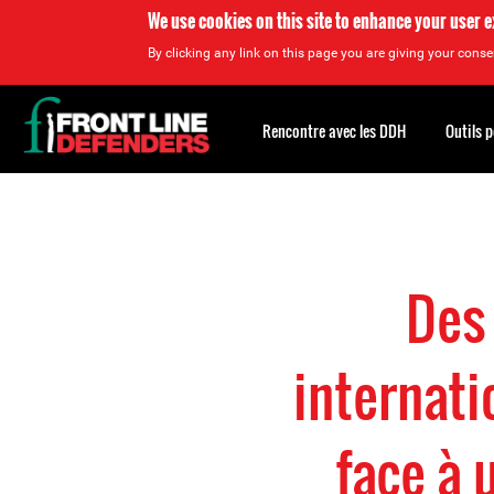
We use cookies on this site to enhance your user 
By clicking any link on this page you are giving your consen
Back
to
Rencontre avec les DDH
Outils 
top
Back
to
top
Des 
internati
face à 