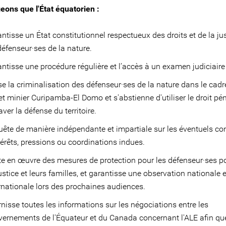
eons que l'État équatorien :
ntisse un État constitutionnel respectueux des droits et de la ju
défenseur·ses de la nature.
ntisse une procédure régulière et l’accès à un examen judiciaire e
e la criminalisation des défenseur·ses de la nature dans le cadr
et minier Curipamba-El Domo et s'abstienne d'utiliser le droit pé
aver la défense du territoire.
ête de manière indépendante et impartiale sur les éventuels con
térêts, pressions ou coordinations indues.
e en œuvre des mesures de protection pour les défenseur·ses p
ustice et leurs familles, et garantisse une observation nationale e
rnationale lors des prochaines audiences.
nisse toutes les informations sur les négociations entre les
ernements de l'Équateur et du Canada concernant l'ALE afin qu