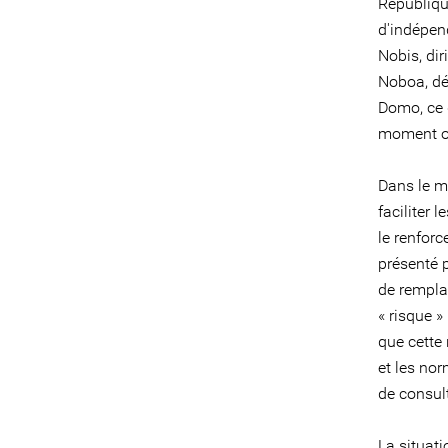
Républiqu
d'indépend
Nobis, dir
Noboa, dé
Domo, ce q
moment où 
Dans le m
faciliter 
le renforc
présenté p
de rempla
« risque 
que cette 
et les nor
de consul
La situat