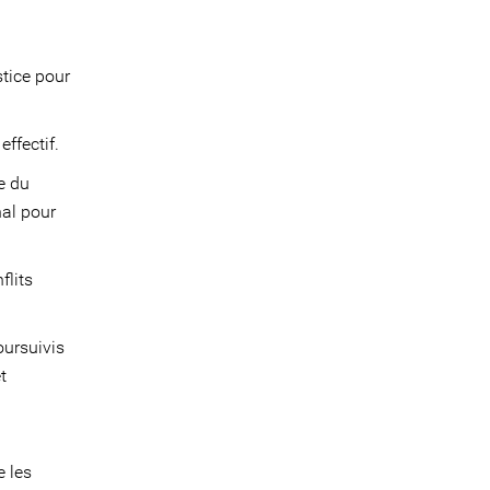
stice pour
ffectif.
e du
nal pour
flits
oursuivis
t
e les