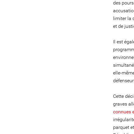
des pours
accusation
limiter la
et de justi
Il est éga
programmé
environne
simultané
elle-même,
défenseur
Cette déc
graves al
connues 
irrégulari
parquet et