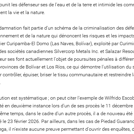
 punit les défenseur·ses de l'eau et de la terre et intimide les c
ent la vie et la nature.
damnation fait partie d’un schéma de la criminalisation des déf
onnement et de la nature qui dénoncent les risques et les impacts
ier Curipamba-El Domo (Las Naves, Bolívar), exploité par Curimin
 des sociétés canadiennes Silvercorp Metals Inc. et Salazar Reso
ur·ses font actuellement l'objet de poursuites pénales à différe
rovinces de Bolívar et Los Ríos, ce qui démontre l'utilisation du
 contrôler, épuiser, briser le tissu communautaire et restreindre 
.
tion est systématique ; on peut citer l'exemple de Wilfrido Escob
tté en deuxième instance lors d'un de ses procès le 11 décembre
ême temps, dans le cadre d'un autre procès, il a de nouveau été
le 23 février 2026. Par ailleurs, dans les cas de Piedad Guaran
ga, il n'existe aucune preuve permettant d'ouvrir des enquêtes, 