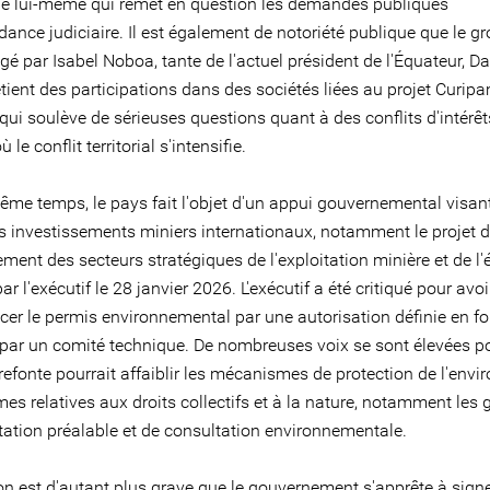
e lui-même qui remet en question les demandes publiques
ance judiciaire. Il est également de notoriété publique que le g
igé par Isabel Noboa, tante de l'actuel président de l'Équateur, Da
tient des participations dans des sociétés liées au projet Curip
ui soulève de sérieuses questions quant à des conflits d'intérêt
le conflit territorial s'intensifie.
ême temps, le pays fait l'objet d'un appui gouvernemental visan
les investissements miniers internationaux, notamment le projet d
ement des secteurs stratégiques de l'exploitation minière et de l'
ar l'exécutif le 28 janvier 2026. L'exécutif a été critiqué pour avo
cer le permis environnemental par une autorisation définie en f
» par un comité technique. De nombreuses voix se sont élevées po
refonte pourrait affaiblir les mécanismes de protection de l'env
mes relatives aux droits collectifs et à la nature, notamment les 
tation préalable et de consultation environnementale.
ion est d'autant plus grave que le gouvernement s'apprête à sign