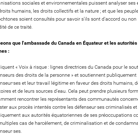
nisations sociales et environnementales puissent analyser ses e
droits humains, les droits collectifs et la nature ; et que les peupl
chtones soient consultés pour savoir s’ils sont d'accord ou non 
dité de ce traité.
eons que l'ambassade du Canada en Équateur et les autorités
es :
iquent « Voix à risque : lignes directrices du Canada pour le sou
nseurs des droits de la personne » et soutiennent publiquement 
nseur⸱ses et leur travail légitime en faveur des droits humains, d
itoires et de leurs sources d'eau. Cela peut prendre plusieurs form
amment rencontrer les représentants des communautés concern
ster aux procès intentés contre les défenseur·ses criminalisés et 
iquement aux autorités équatoriennes de ses préoccupations c
multiples cas de harcèlement, de criminalisation et de condamn
nseur·ses.