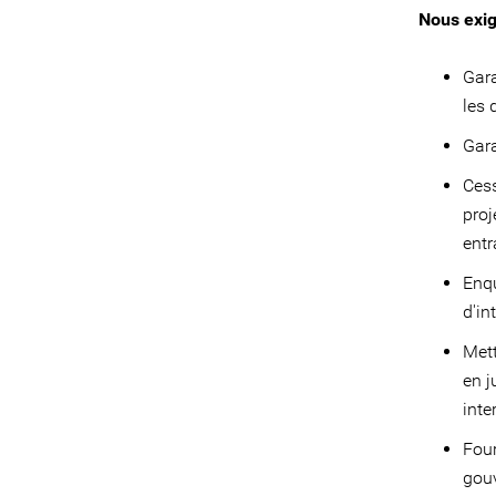
Nous exig
Gara
les 
Gara
Cess
proj
entr
Enqu
d'in
Mett
en j
inte
Four
gouv