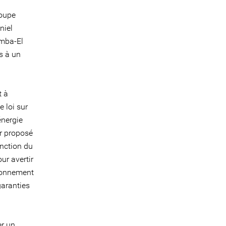
roupe
niel
amba-El
s à un
t à
e loi sur
énergie
ir proposé
onction du
ur avertir
ironnement
garanties
er un