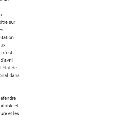
u
du
itre sur
es
itation
aux
i s'est
d'avril
l'État de
ional dans
défendre
uitable et
ure et les