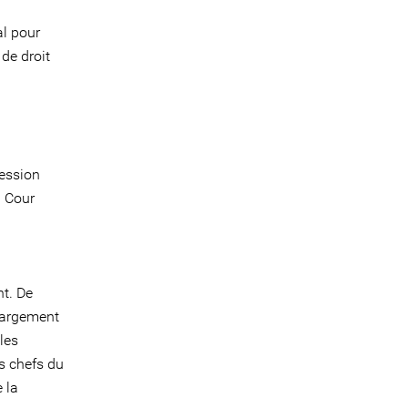
al pour
 de droit
ression
a Cour
nt. De
largement
 les
es chefs du
 la