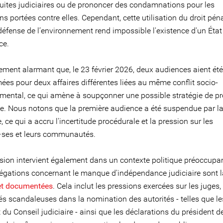
uites judiciaires ou de prononcer des condamnations pour les
s portées contre elles. Cependant, cette utilisation du droit pén
 défense de l’environnement rend impossible l'existence d'un État
ce.
lement alarmant que, le 23 février 2026, deux audiences aient été
es pour deux affaires différentes liées au même conflit socio-
mental, ce qui amène à soupçonner une possible stratégie de p
e. Nous notons que la première audience a été suspendue par l
 ce qui a accru l'incertitude procédurale et la pression sur les
·ses et leurs communautés.
ision intervient également dans un contexte politique préoccupa
légations concernant le manque d'indépendance judiciaire sont 
et documentées
. Cela inclut les pressions exercées sur les juges,
tés scandaleuses dans la nomination des autorités - telles que l
 du Conseil judiciaire - ainsi que les déclarations du président de