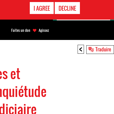
APPEL
I AGREE
DECLINE
D'URGENCE
Faites un don
Agissez
<
Traduire
es et
inquiétude
diciaire