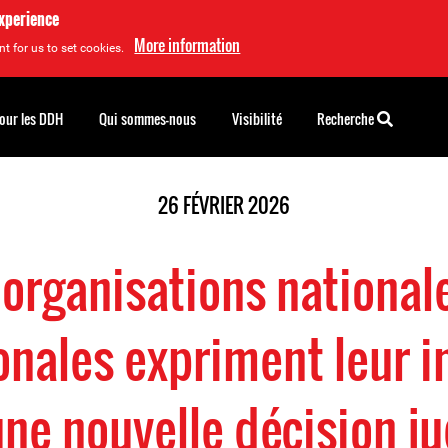
experience
More information
t for us to set cookies.
pour les DDH
Qui sommes-nous
Visibilité
Recherche
26 FÉVRIER 2026
organisations national
onales expriment leur 
une nouvelle décision ju