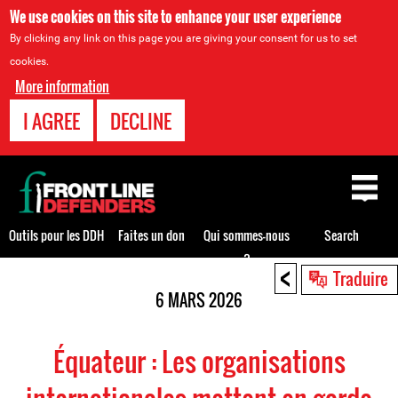
We use cookies on this site to enhance your user experience
By clicking any link on this page you are giving your consent for us to set
cookies.
More information
I AGREE
DECLINE
Back
to
top
Outils pour les DDH
Faites un don
Qui sommes-nous
Search
?
<
Back
Traduire
to
6 MARS 2026
top
Équateur : Les organisations