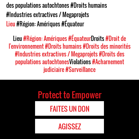
des populations autochtones
#Droits humains
#Industries extractives / Megaprojets
Lieu
#Région: Amériques
#Équateur
Lieu
#Région: Amériques
#Équateur
Droits
#Droit de
l'environnement
#Droits humains
#Droits des minorités
#Industries extractives / Megaprojets
#Droits des
populations autochtones
Violations
#Acharnement
judiciaire
#Surveillance
Protect to Empower
FAITES UN DON
AGISSEZ