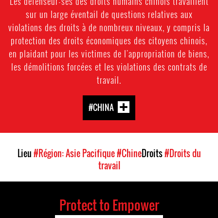
Les défenseur-ses des droits humains chinois travaillent
sur un large éventail de questions relatives aux
violations des droits à de nombreux niveaux, y compris la
protection des droits économiques des citoyens chinois,
en plaidant pour les victimes de l'appropriation de biens,
les démolitions forcées et les violations des contrats de
travail.
#CHINA
Lieu
#Région: Asie Pacifique
#Chine
Droits
#Droits du
travail
Protect to Empower