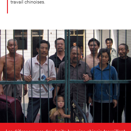
travail chinoises.
#China-
general-
context.jpg