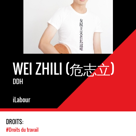
WEI ZHILI (危志立)
DDH
iLabour
DROITS:
#Droits du travail