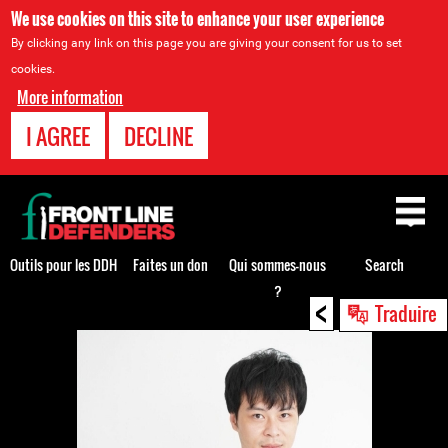
We use cookies on this site to enhance your user experience
By clicking any link on this page you are giving your consent for us to set
cookies.
More information
I AGREE
DECLINE
Back
to
top
Outils pour les DDH
Faites un don
Qui sommes-nous
Search
?
<
Back
Traduire
to
top