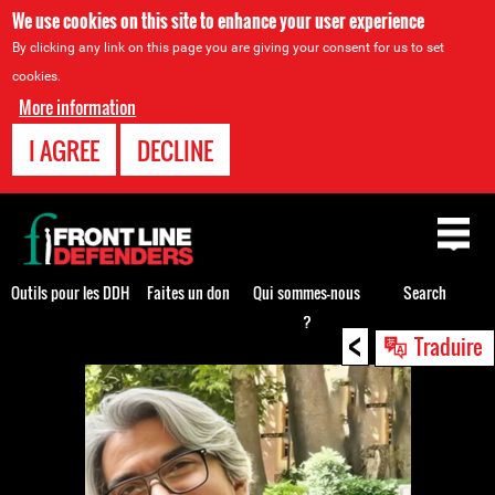
We use cookies on this site to enhance your user experience
By clicking any link on this page you are giving your consent for us to set
cookies.
More information
I AGREE
DECLINE
Back
to
top
Outils pour les DDH
Faites un don
Qui sommes-nous
Search
?
<
Back
Traduire
to
top