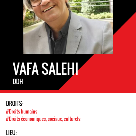
VAFA SALEHI
DDH
DROITS:
#Droits humains
#Droits économiques, sociaux, culturels
LIEU: