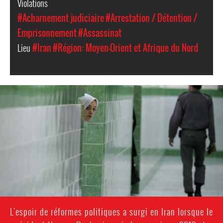
Violations
#Acharnement judiciaire
#Arrestation / Détention /
Emprisonnement
#Assassinat
Lieu
#Iran
#Région: Moyen-Orient et Afrique du Nord
iran-
general-
context.jpg
L'espoir de réformes politiques a surgi en Iran lorsque le