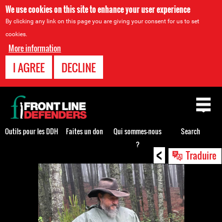
We use cookies on this site to enhance your user experience
By clicking any link on this page you are giving your consent for us to set
cookies.
More information
I AGREE
DECLINE
Back
to
top
Outils pour les DDH
Faites un don
Qui sommes-nous
Search
?
<
Back
Traduire
to
top