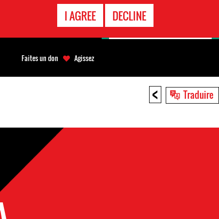
APPEL
I AGREE
DECLINE
D'URGENCE
Faites un don
Agissez
<
Traduire