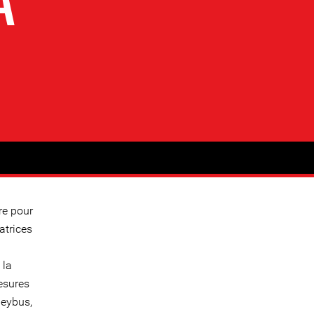
A
re pour
atrices
 la
esures
leybus,