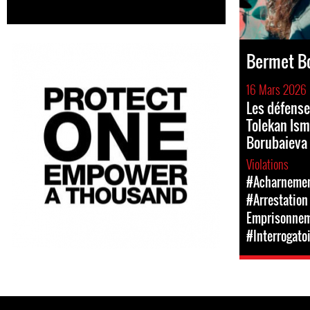
Bermet B
16 Mars 2026
Les défense
Tolekan Ism
Borubaieva 
Violations
#Acharnement
#Arrestation 
Emprisonne
#Interrogato