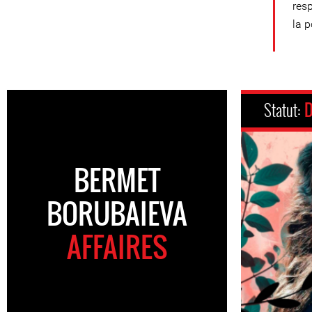
resp
la p
Statut:
D
BERMET
BORUBAIEVA
AFFAIRES