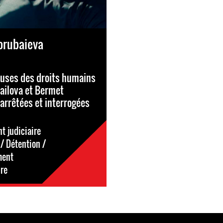
orubaieva
uses des droits humains
ailova et Bermet
arrêtées et interrogées
 judiciaire
/ Détention /
ment
ire