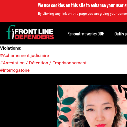
We use cookies on this site to enhance your user 
By clicking any link on this page you are giving your consen
Back
to
Rencontre avec les DDH
Outils 
top
Back
Violations:
to
#Acharnement judiciaire
top
#Arrestation / Détention / Emprisonnement
#Interrogatoire