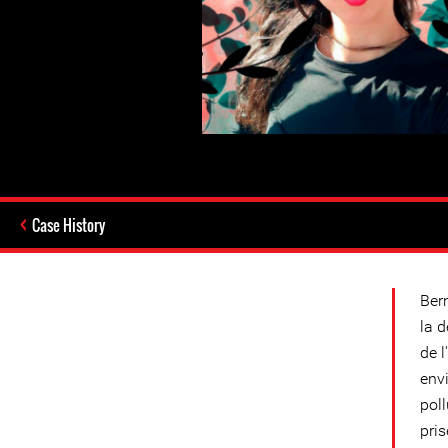
Case History
Ber
la d
de 
envi
poll
pris