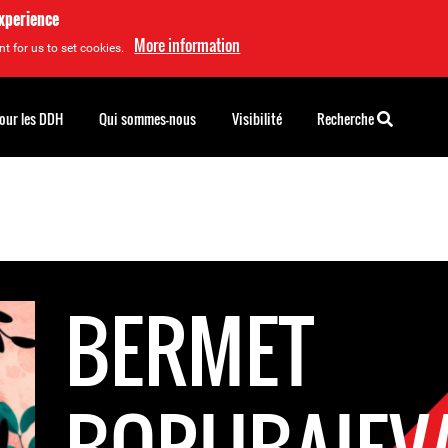
experience
More information
t for us to set cookies.
pour les DDH
Qui sommes-nous
Visibilité
Recherche
BERMET