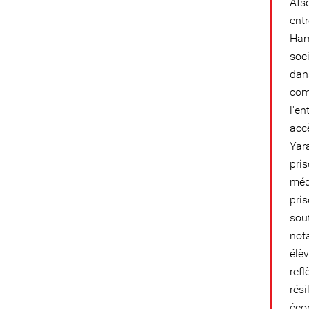
Afs
ent
Ham
soc
dan
com
l'en
accè
Yara
pri
méd
pris
sout
not
élèv
refl
rés
éco