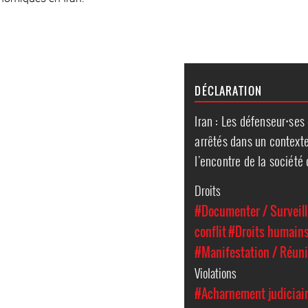
DÉCLARATION
Iran : Les défenseur⸱se
arrêtés dans un contexte
l'encontre de la société 
Droits
#Documenter / Surveill
conflit
#Droits humain
#Manifestation / Réun
Violations
#Acharnement judiciai