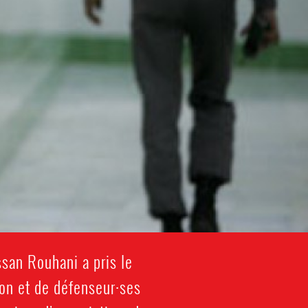
ssan Rouhani a pris le
ion et de défenseur·ses