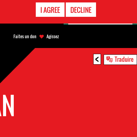
APPEL
I AGREE
DECLINE
D'URGENCE
Faites un don
Agissez
<
Traduire
AN