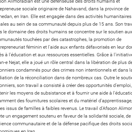
oon Alimoradian est une défenseuse des droits humains et
repreneuse sociale originaire de Nahavand, dans la province de
edan, en Iran. Elle est engagée dans des activités humanitaires
iales au sein de sa communauté depuis plus de 15 ans. Son trav
s le domaine des droits humains se concentre sur le soutien au
munautés touchées par des catastrophes, la promotion de
trepreneuriat féminin et l'aide aux enfants défavorisés en leur d
s à l'éducation et aux ressources essentielles. Grâce à l'initiative
n-e Nejat, elle a joué un rôle central dans la libération de plus 
sonniers condamnés pour des crimes non intentionnels et dans l
iation de la réconciliation dans de nombreux cas. Outre le sout
onniers, son travail a consisté à créer des opportunités d'emploi,
enir les moyens de subsistance et à fournir une aide à l'éducati
amment des fournitures scolaires et du matériel d'apprentissage
es issus de familles à faibles revenus. Le travail d'Afsoon Alimo
ète un engagement soutenu en faveur de la solidarité sociale, de 
ilience communautaire et de la défense pacifique des droits soci
nomiques en Iran.