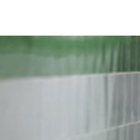
iran-
general-
context.jpg