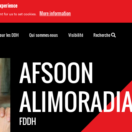
experience
More information
t for us to set cookies.
pour les DDH
Qui sommes-nous
Visibilité
Recherche
AFSOON
ALIMORADI
FDDH