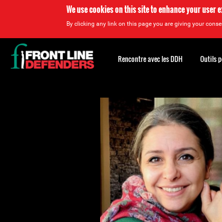
We use cookies on this site to enhance your user 
By clicking any link on this page you are giving your consen
Back
to
Rencontre avec les DDH
Outils 
top
Back
to
top