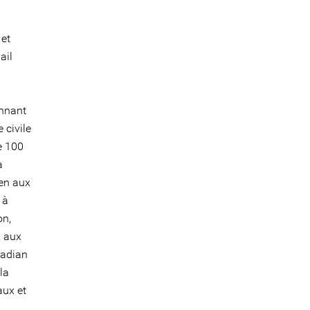
 et
ail
x
onnant
 civile
de 100
a
ien aux
 à
on,
, aux
radian
la
aux et