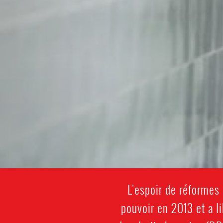
L'espoir de réformes 
pouvoir en 2013 et a l