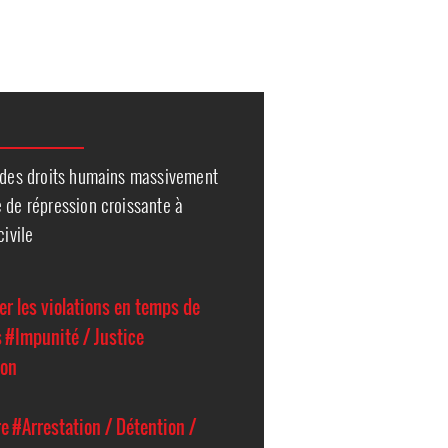
s des droits humains massivement
 de répression croissante à
civile
er les violations en temps de
s
#Impunité / Justice
ion
re
#Arrestation / Détention /