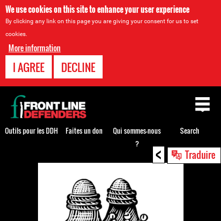
We use cookies on this site to enhance your user experience
By clicking any link on this page you are giving your consent for us to set
cookies.
More information
I AGREE
DECLINE
Back
to
top
Outils pour les DDH
Faites un don
Qui sommes-nous
Search
?
<
Back
Traduire
to
top