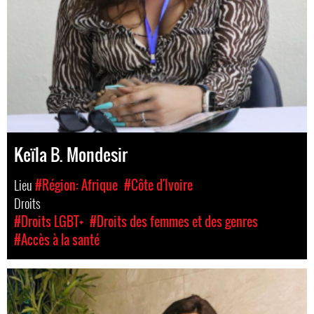
Keïla B. Mondesir
Lieu
#Région: Afrique
#Côte d'Ivoire
Droits
#Droits LGBT+
#Droits des femmes et des genres
#Accès à la santé