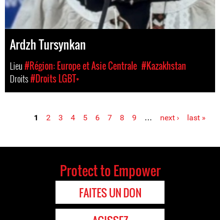
Ardzh Tursynkan
Lieu
#Région: Europe et Asie Centrale
#Kazakhstan
Droits
#Droits LGBT+
1
2
3
4
5
6
7
8
9
…
next ›
last »
Pages
Protect to Empower
FAITES UN DON