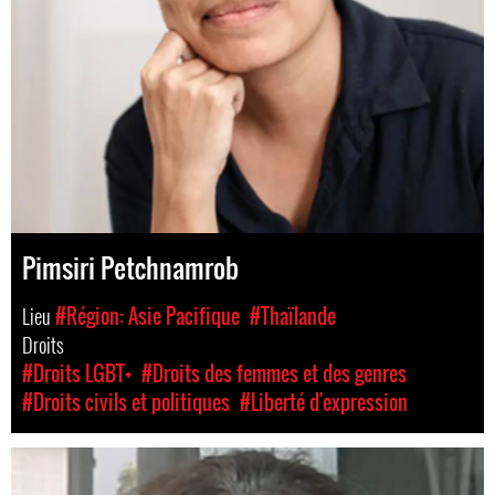
Pimsiri Petchnamrob
Lieu
#Région: Asie Pacifique
#Thaïlande
Droits
#Droits LGBT+
#Droits des femmes et des genres
#Droits civils et politiques
#Liberté d'expression