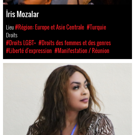
İris Mozalar
Lieu
#Région: Europe et Asie Centrale
#Turquie
Droits
#Droits LGBT+
#Droits des femmes et des genres
#Liberté d'expression
#Manifestation / Réunion