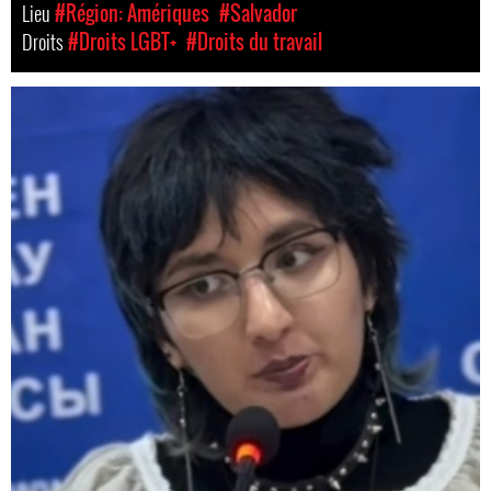
Lieu
#Région: Amériques
#Salvador
Droits
#Droits LGBT+
#Droits du travail