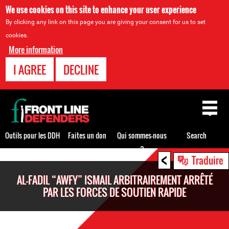
We use cookies on this site to enhance your user experience
By clicking any link on this page you are giving your consent for us to set
cookies.
More information
I AGREE
DECLINE
Back
to
top
Outils pour les DDH
Faites un don
Qui sommes-nous
Search
?
<
Back
Traduire
to
AL-FADIL “AWFY” ISMAIL ARBITRAIREMENT ARRÊTÉ
top
PAR LES FORCES DE SOUTIEN RAPIDE